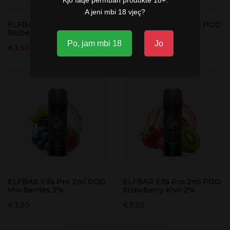
Kjo faqe përmban produkte 18+.
A jeni mbi 18 vjeç?
ELFBAR Elfa Pro 2ml POD
ELFBAR Elfa Pro 2ml POD
Bluberry 2% 40kom
Blue Razz Lem. 2%
Po, jam mbi 18
Jo
€
3.50
€
3.50
ELFBAR Elfa Pro 2ml POD
ELFBAR Elfa Pro 2ml POD
Mix Berries 2%
Strawberry Kiwi 2%
€
3.50
€
3.50