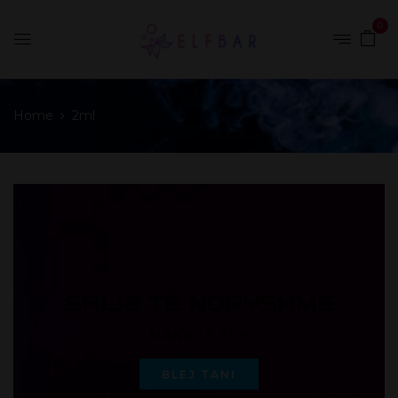
0
Home
2ml
SHIJE TË NDRYSHME
MAKE IT ELF
BLEJ TANI