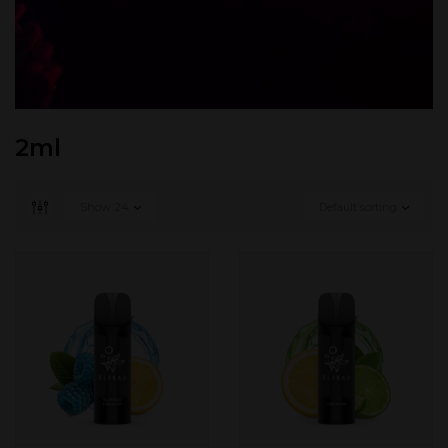
2ml
Show
24
Default sorting