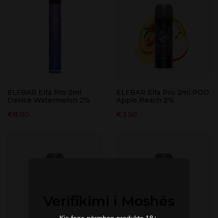
ELFBAR Elfa Pro 2ml
ELFBAR Elfa Pro 2ml POD
Device Watermelon 2%
Apple Peach 2%
€
8.00
€
3.50
Verifikimi i Moshës